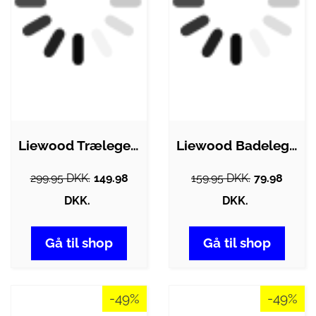
Liewood Trælegetøj - Flyvemaskine -…
Liewood Badelegetøj - 2-pak - Henrik -…
299.95 DKK.
149.98
159.95 DKK.
79.98
DKK.
DKK.
Gå til shop
Gå til shop
-49%
-49%