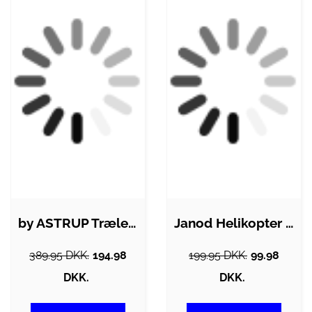
by ASTRUP Trælegetøj - 8 Dele -…
Janod Helikopter m. Magneter
389.95 DKK.
194.98
199.95 DKK.
99.98
DKK.
DKK.