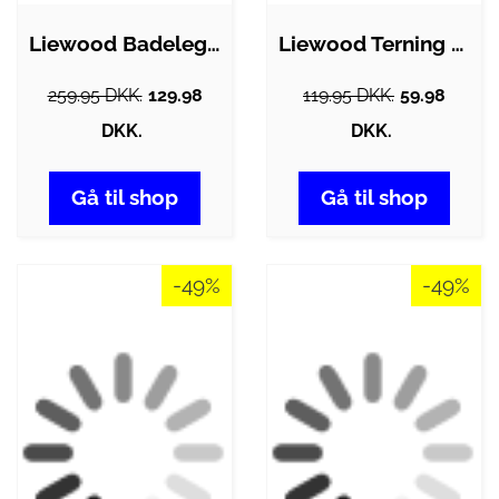
Liewood Badelegtøj - Jacob - 3-pak -…
Liewood Terning - Andrew - Tuscany Rose
259.95 DKK.
129.98
119.95 DKK.
59.98
DKK.
DKK.
Gå til shop
Gå til shop
-49%
-49%