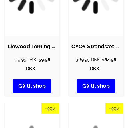
Liewood Terning - Andrew - Dove Blue
OYOY Strandsæt - 6 Dele - Leo - Coral
119.95 DKK.
59.98
369.95 DKK.
184.98
DKK.
DKK.
Gå til shop
Gå til shop
-49%
-49%