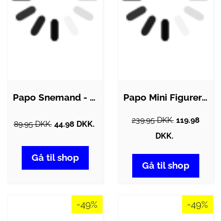
Papo Snemand - H: 7 cm
Papo Mini Figurer - 6 stk. - Vilde dyr
239.95 DKK.
119.98
89.95 DKK.
44.98 DKK.
DKK.
Gå til shop
Gå til shop
-49%
-49%