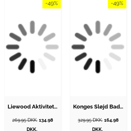
-49%
-49%
Liewood Aktivitetslegetøj - Karamo Moods…
Konges Sløjd Badelegetøj - Silikone -…
269.95 DKK.
134.98
329.95 DKK.
164.98
DKK.
DKK.