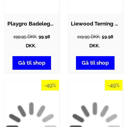
Playgro Badelegetøj - Flydende Flodhest…
Liewood Terning - Andrew - Hunter Green
199.95 DKK.
99.98
119.95 DKK.
59.98
DKK.
DKK.
Gå til shop
Gå til shop
-49%
-49%