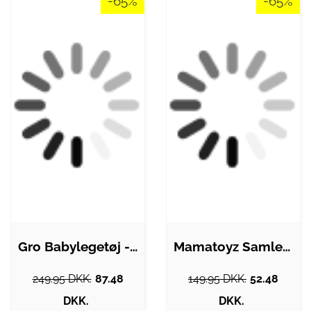
-65%
-65%
Gro Babylegetøj - Dexter - Sea…
Mamatoyz Samlesæt - My Home - Familie
249.95 DKK.
87.48
149.95 DKK.
52.48
DKK.
DKK.