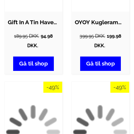
Gift In A Tin Havesæt - Garden &…
OYOY Kugleramme - Rainbow - Natur
189.95 DKK.
94.98
399.95 DKK.
199.98
DKK.
DKK.
Gå til shop
Gå til shop
-49%
-49%