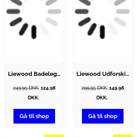
Liewood Badelegetøj - Yrsa Crocodile -…
Liewood Udforskingssæt - Bessie - Hunter…
249.95 DKK.
124.98
299.95 DKK.
149.98
DKK.
DKK.
Gå til shop
Gå til shop