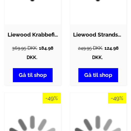
Liewood Krabbefiskesæt - Cora Crab -…
Liewood Strandsæt - Kit mini butterfly -…
369.95 DKK.
184.98
249.95 DKK.
124.98
DKK.
DKK.
Gå til shop
Gå til shop
-49%
-49%