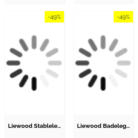
-49%
-49%
Liewood Stablelegetøj - Silikone -…
Liewood Badelegetøj - 2-pak - Vikky -…