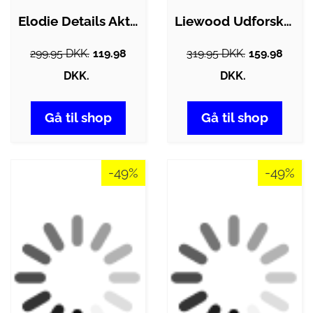
Elodie Details Aktivitetslegetøj - House…
Liewood Udforskningssæt - Bessie -…
299.95 DKK.
119.98
319.95 DKK.
159.98
DKK.
DKK.
Gå til shop
Gå til shop
-49%
-49%