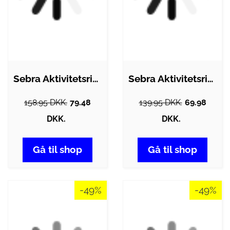
Sebra Aktivitetsring m. Ophæng -…
Sebra Aktivitetsring - Regnbue - Fuglen…
158.95 DKK.
79.48
139.95 DKK.
69.98
DKK.
DKK.
Gå til shop
Gå til shop
-49%
-49%