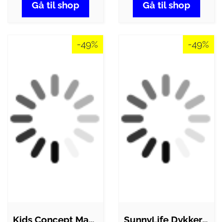
Gå til shop
Gå til shop
-49%
-49%
Kids Concept Mammut - Træ
SunnyLife Dykkervægte - 3 stk. - Eli The…