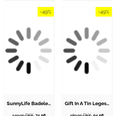
-49%
-49%
SunnyLife Badelegetøj - Bath Squirters…
Gift In A Tin Legesæt - Learn & Play -…
149.95 DKK.
74.98
189.95 DKK.
94.98