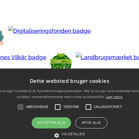
Dette websted bruger cookies
 bruger cookies til at forbedre brugeroplevelsen. Ved at bruge vores websted acce
cookies i overensstemmelse med vores cookiepolitik.
Læs mere
NØDVENDIGE
YDEEVNE
UKLASSIFICERET
ACCEPTER ALLE
AFVIS ALLE
r
Søg
Sitemap
VIS DETALJER