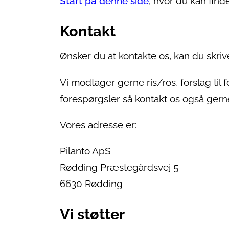
Start på denne side
, hvor du kan find
Kontakt
Ønsker du at kontakte os, kan du skrive
Vi modtager gerne ris/ros, forslag til f
forespørgsler så kontakt os også gern
Vores adresse er:
Pilanto ApS
Rødding Præstegårdsvej 5
6630 Rødding
Vi støtter