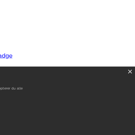
×
pterer du alle
© Copyright 2026 Pilanto Aps