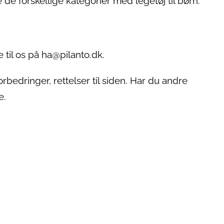
e de forskellige kategorier med legetøj til børn.
 til os på ha@pilanto.dk.
orbedringer, rettelser til siden. Har du andre
e.